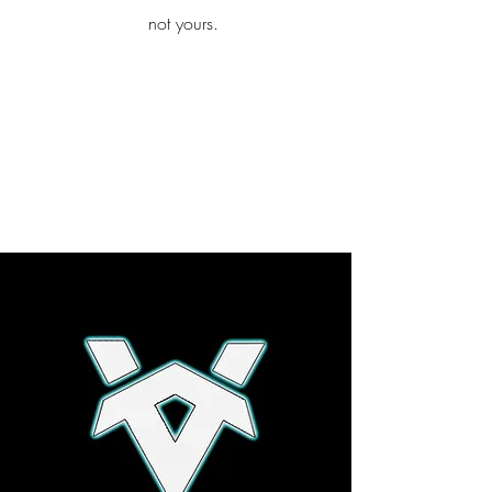
iamb
not yours.
Explore More