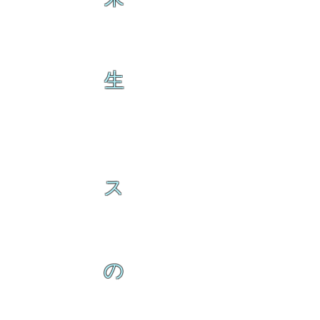
生
ス
の