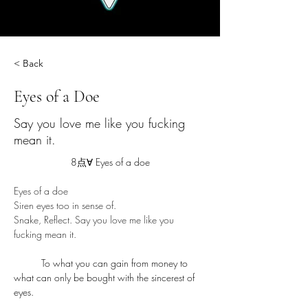
< Back
Eyes of a Doe
Say you love me like you fucking
mean it.
8点∀ Eyes of a doe
Eyes of a doe
Siren eyes too in sense of.
Snake, Reflect. Say you love me like you 
fucking mean it.
	To what you can gain from money to 
what can only be bought with the sincerest of 
eyes.