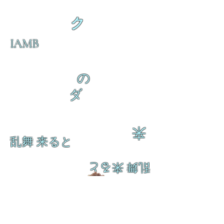
ク
IAMB
の
ダ
来
乱舞 来ると
乱舞 来ると