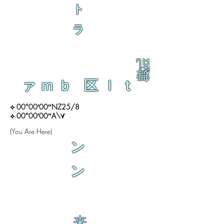
ト
ラ
乱
舞
ァｍｂ 区ｌｔ
⟡ 00°00′00″NZ25/8
⟡ 00°00′00″A\∀
(You Are Here)
ン
ン
来