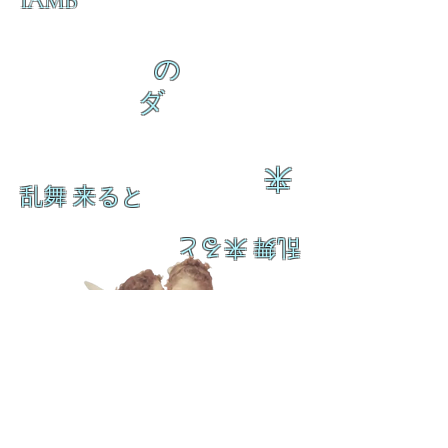
IAMB
の
ダ
来
乱舞 来ると
乱舞 来ると