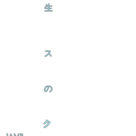
生
ス
の
ク