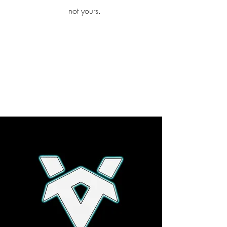
iamb
not yours.
Explore More