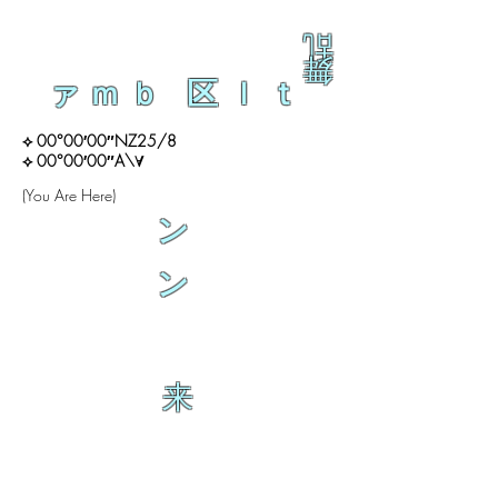
乱
舞
ァｍｂ 区ｌｔ
⟡ 00°00′00″NZ25/8
⟡ 00°00′00″A\∀
(You Are Here)
ン
ン
来