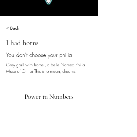
< Back
I had horns
You don't choose your philia
Grey gorll with horns , a belle Named Philia 
Muse of Oniroi This is to mean, dreams.
Power in Numbers