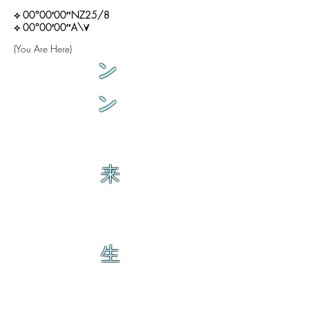
⟡ 00°00′00″NZ25/8
⟡ 00°00′00″A\∀
(You Are Here)
ン
ン
来
生