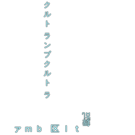
ク
ル
ト
ラ
ン
ブ
ク
ル
ト
ラ
乱
舞
ァｍｂ 区ｌｔ