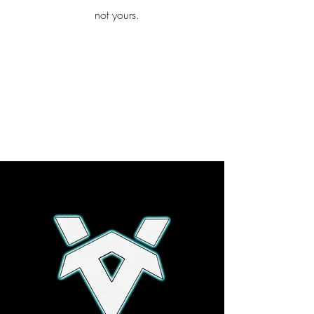
iamb
not yours.
Explore More