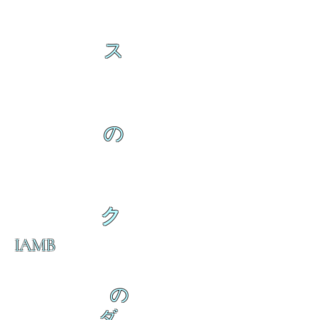
ス
の
ク
IAMB
の
ダ