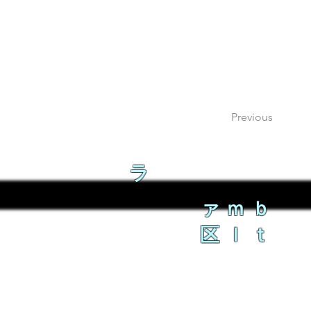
Previous
ラ
ァｍｂ
区ｌｔ