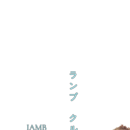
ラ
ン
ブ
ク
IAMB
ル