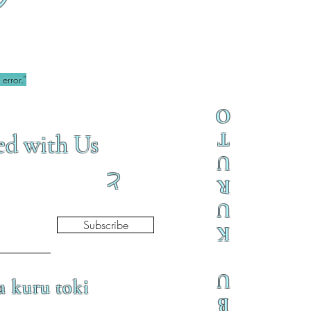
ブ
error.”
O
T
ed with Us
U
と
R
U
Subscribe
K
U
a kuru toki
B