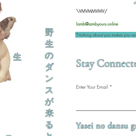
\VMVMMVMV/
lamb@iambyours.online
野
“Nothing about you makes you an 
生
の
生
Stay Connect
ダ
ン
Enter Your Email
ス
が
来
る
Yasei no dansu g