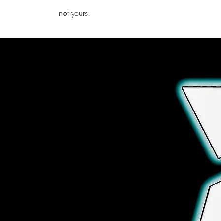
iamb
not yours.