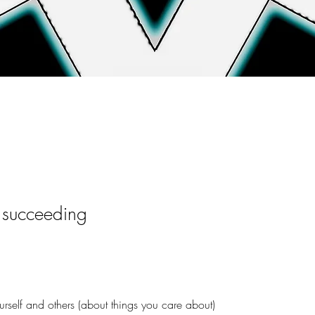
t succeeding
urself and others (about things you care about)