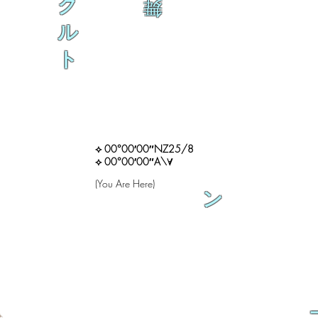
ク
舞
ル
ト
⟡ 00°00′00″NZ25/8
⟡ 00°00′00″A\∀
(You Are Here)
ン