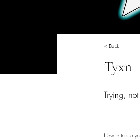
< Back
Tyxn
Trying, no
How to talk to yo