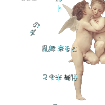
ト
の
ダ
乱舞 来ると
乱舞 来ると