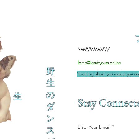
\VMVMMVMV/
lamb@iambyours.online
野
“Nothing about you makes you an 
生
の
生
Stay Connect
ダ
ン
Enter Your Email
ス