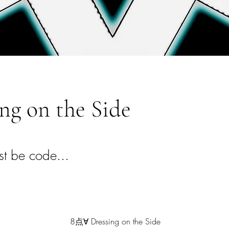
ng on the Side
 be code...
8点∀ Dressing on the Side