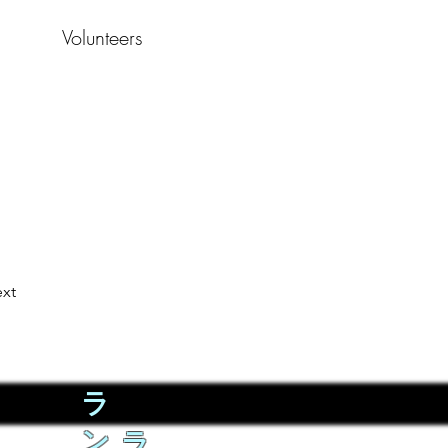
Volunteers
xt
ラ
ン
ラ