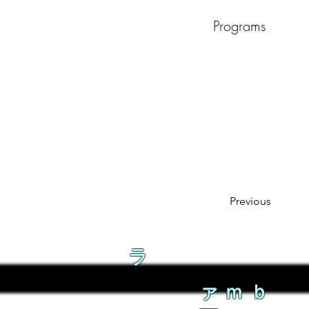
Programs
Previous
ラ
ァｍｂ