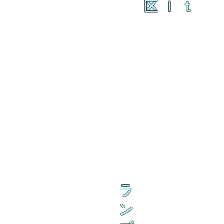
区ｌｔ
ラ
ン