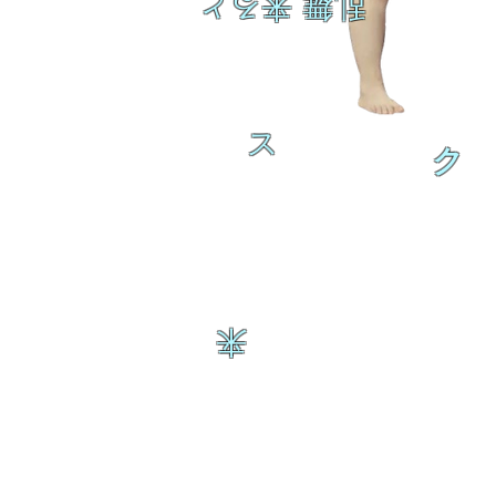
乱舞 来ると
ス
ク
来