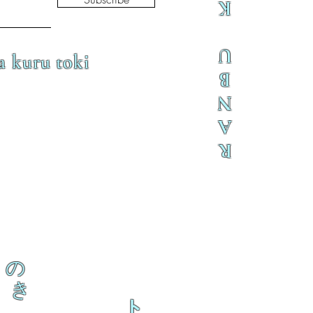
K
U
a kuru toki
B
N
A
R
の
き
ト