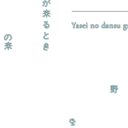
が
来
る
Yasei no dansu g
と
の
来
き
野
る