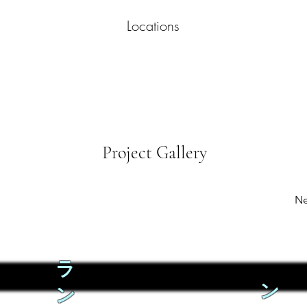
Locations
Project Gallery
Ne
ラ
ン
ン