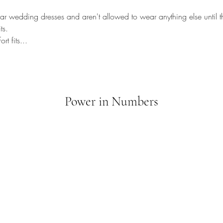
wear wedding dresses and aren't allowed to wear anything else until t
ts. 
ort fits...
Power in Numbers