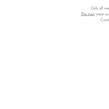
	Girls all 
The men
 wear sui
		Comf