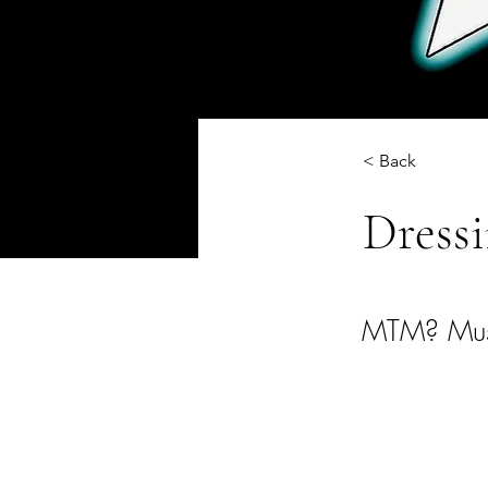
< Back
Dressi
MTM? Must