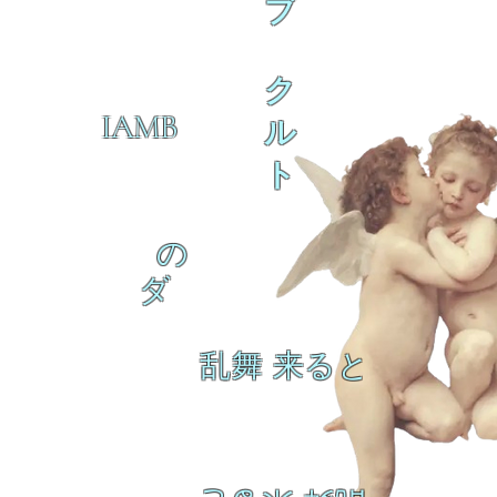
ブ
ク
IAMB
ル
ト
の
ダ
乱舞 来ると