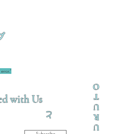
ブ
error.”
O
T
ed with Us
U
と
R
U
Subscribe