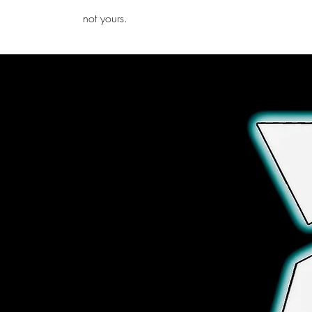
iamb
not yours.