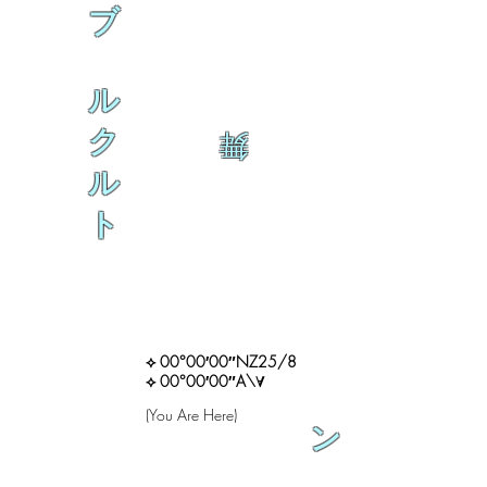
ブ
ル
ク
舞
ル
ト
⟡ 00°00′00″NZ25/8
⟡ 00°00′00″A\∀
(You Are Here)
ン