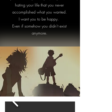
hating your life that you never
accomplished what you wanted.
I want you to be happy.
Even if somehow you didn't exist
anymore.