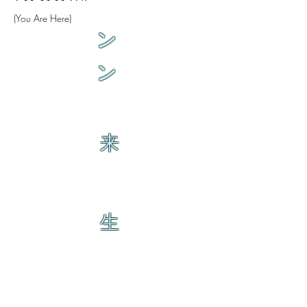
(You Are Here)
ン
ン
来
生