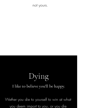
iamb
not yours.
Explore More
Dying
I like to believe you'll be happy.
Wether you die to yourself to win at what
you deem import to you, or you die