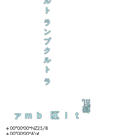
ル
ト
ラ
ン
ブ
ク
ル
ト
ラ
乱
舞
ァｍｂ 区ｌｔ
⟡ 00°00′00″NZ25/8
⟡ 00°00′00″A\∀