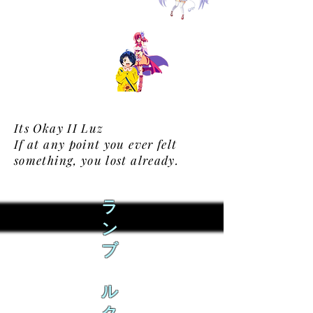
Its Okay II Luz
If at any point you ever felt
something, you lost already.
ラ
ン
ブ
ル