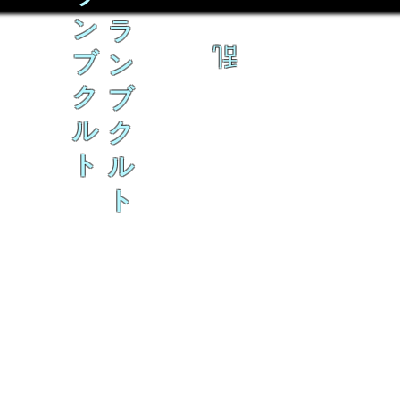
ン
ラ
乱
ブ
ン
ク
ブ
ル
ク
ト
ル
ト