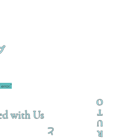
ブ
error.”
O
T
ed with Us
U
と
R