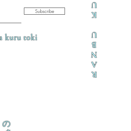
U
Subscribe
K
U
a kuru toki
B
N
A
R
の