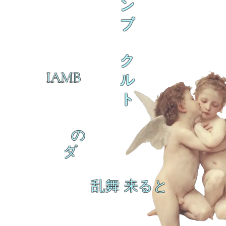
ン
ブ
ク
IAMB
ル
ト
の
ダ
乱舞 来ると