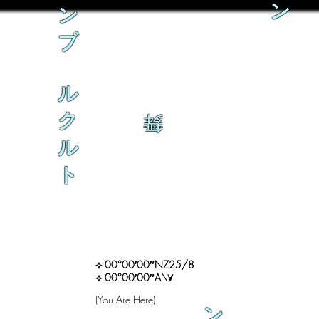
ン
ン
ブ
ル
ク
舞
ル
ト
⟡ 00°00′00″NZ25/8
⟡ 00°00′00″A\∀
(You Are Here)
ン