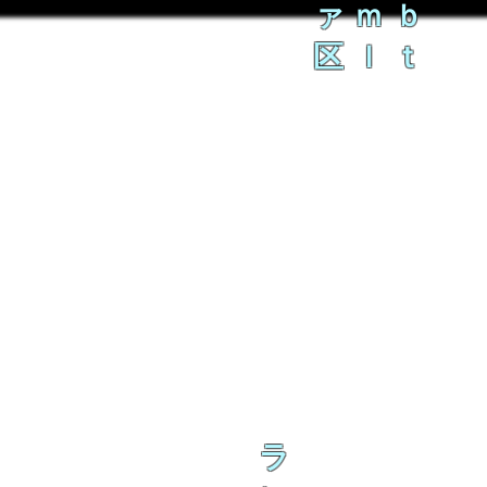
ァｍｂ
区ｌｔ
ラ