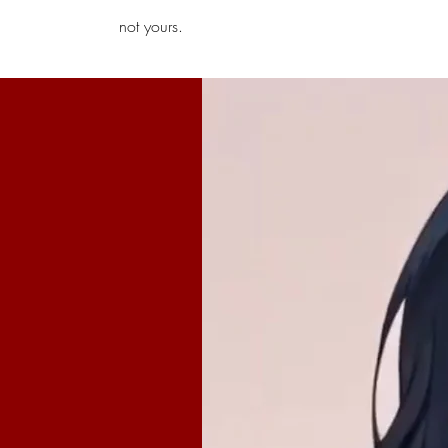
iamb
not yours.