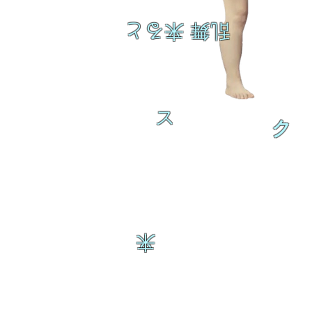
乱舞 来ると
ス
ク
来