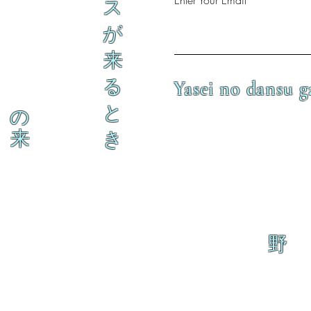
Enter Your Email
ス
が
来
る
Yasei no dansu g
と
の
来
き
野