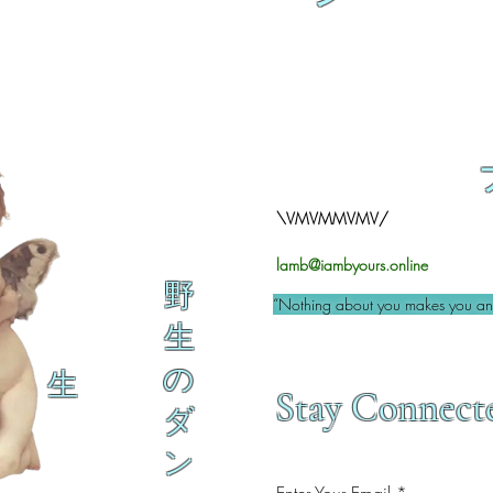
\VMVMMVMV/
lamb@iambyours.online
野
“Nothing about you makes you an 
生
の
生
Stay Connect
ダ
ン