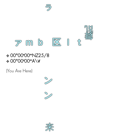
ラ
乱
舞
ァｍｂ 区ｌｔ
⟡ 00°00′00″NZ25/8
⟡ 00°00′00″A\∀
(You Are Here)
ン
ン
来