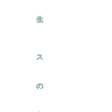
生
ス
の