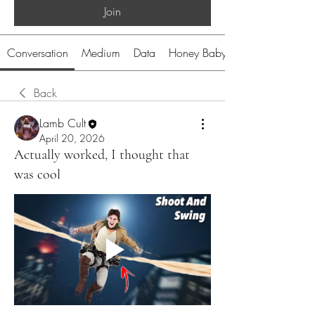
Join
Conversation
Medium
Data
Honey Baby
Back
Lamb Cult
April 20, 2026
Actually worked, I thought that
was cool