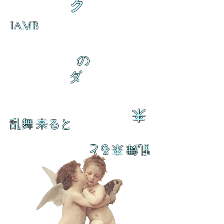
ク
IAMB
の
ダ
来
乱舞 来ると
乱舞 来ると