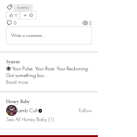
Inventor
0
0
2
Write a comment...
System
🐝 Your Pulse. Your Roar. Your Reckoning.
Got something bur
...
Read more
Honey Baby
Lamb Cult
Follow
See All Honey Baby (1)