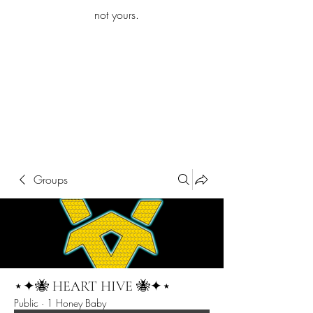
iamb
not yours.
Explore More
Groups
⋆✦🐝 HEART HIVE 🐝✦⋆
Public
·
1 Honey Baby