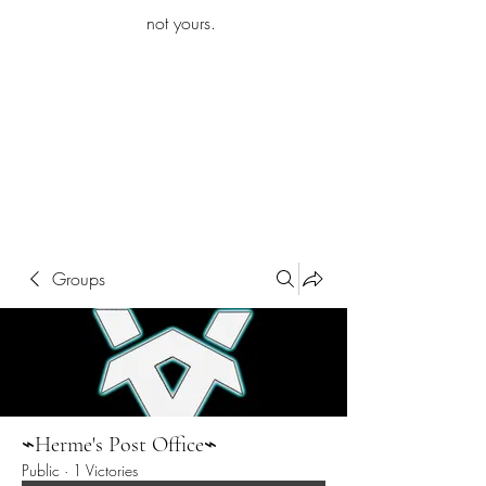
iamb
not yours.
Explore More
Groups
⌁Herme's Post Office⌁
Public
·
1 Victories