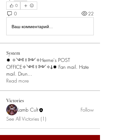
0
0
22
Ваш комментарий...
System
✸ ✧༺☿༻✧Herme's POST
OFFICE✧༺☿༻✧𐕣✸ Fan mail. Hate
mail. Drun
...
Read more
Victories
Lamb Cult
Follow
See All Victories (1)