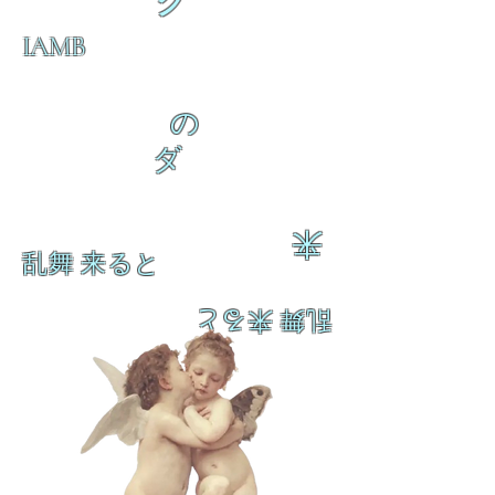
ク
IAMB
の
ダ
来
乱舞 来ると
乱舞 来ると