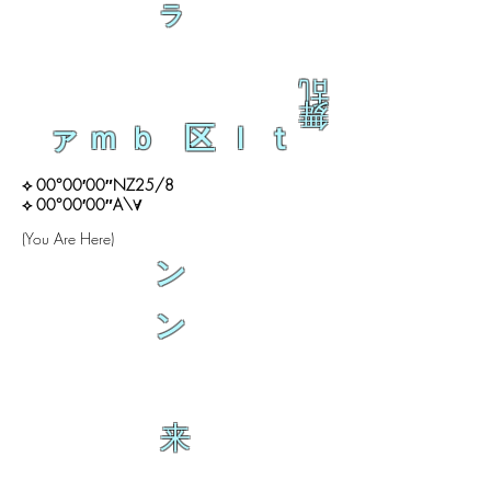
ラ
乱
舞
ァｍｂ 区ｌｔ
⟡ 00°00′00″NZ25/8
⟡ 00°00′00″A\∀
(You Are Here)
ン
ン
来