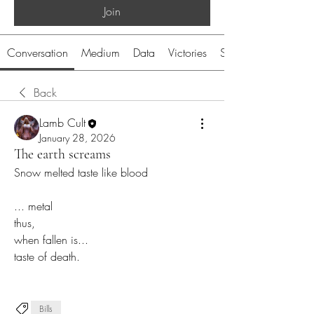
Join
Conversation
Medium
Data
Victories
System
Back
Lamb Cult
January 28, 2026
The earth screams
Snow melted taste like blood
... metal
thus,
when fallen is...
taste of death.
Bills