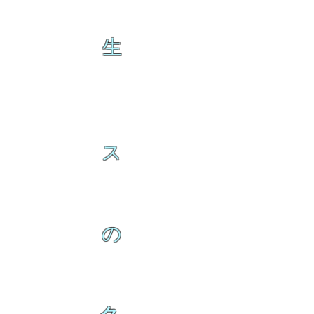
生
ス
の