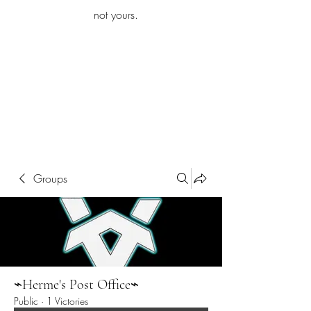
iamb
not yours.
Explore More
Groups
⌁Herme's Post Office⌁
Public
·
1 Victories