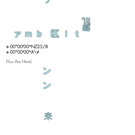
ラ
乱
舞
ァｍｂ 区ｌｔ
⟡ 00°00′00″NZ25/8
⟡ 00°00′00″A\∀
(You Are Here)
ン
ン
来