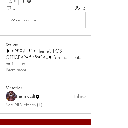
0
0
15
Write a comment...
System
✸ ✧༺☿༻✧Herme's POST
OFFICE✧༺☿༻✧𐕣✸ Fan mail. Hate
mail. Drun
...
Read more
Victories
Lamb Cult
Follow
See All Victories (1)