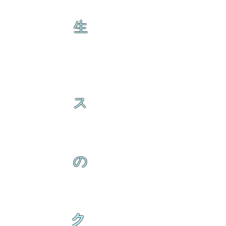
生
ス
の
ク