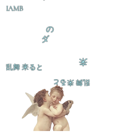
IAMB
の
ダ
来
乱舞 来ると
乱舞 来ると