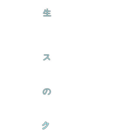
生
ス
の
ク