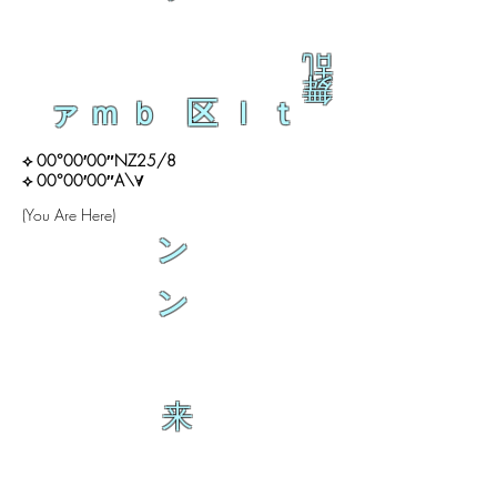
乱
舞
ァｍｂ 区ｌｔ
⟡ 00°00′00″NZ25/8
⟡ 00°00′00″A\∀
(You Are Here)
ン
ン
来