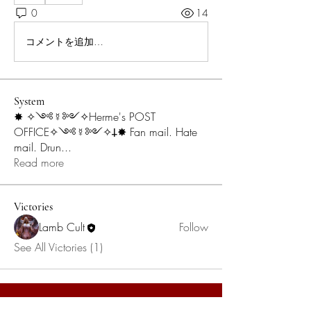
0
14
コメントを追加…
System
✸ ✧༺☿༻✧Herme's POST
OFFICE✧༺☿༻✧𐕣✸ Fan mail. Hate
mail. Drun
...
Read more
Victories
Lamb Cult
Follow
See All Victories (1)