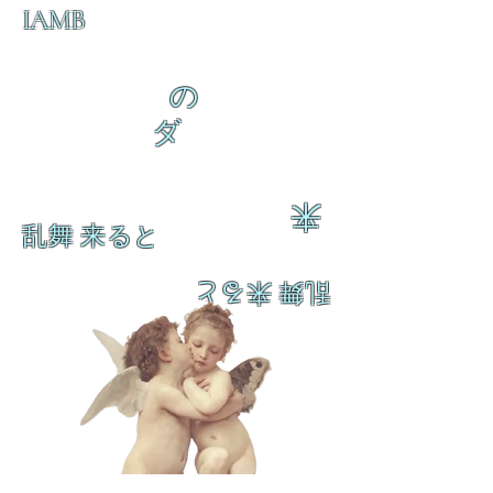
IAMB
の
ダ
来
乱舞 来ると
乱舞 来ると