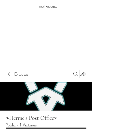
iamb
not yours.
Explore More
Groups
⌁Herme's Post Office⌁
Public
·
1 Victories