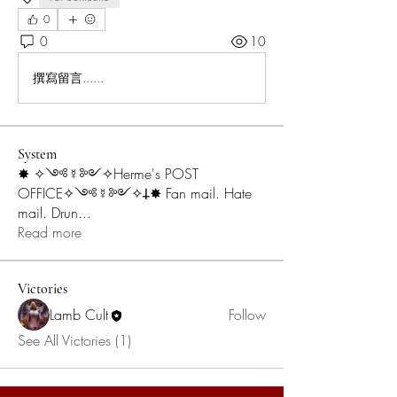
0
0
10
撰寫留言......
System
✸ ✧༺☿༻✧Herme's POST
OFFICE✧༺☿༻✧𐕣✸ Fan mail. Hate
mail. Drun
...
Read more
Victories
Lamb Cult
Follow
See All Victories (1)