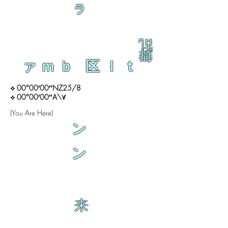
ラ
乱
舞
ァｍｂ 区ｌｔ
⟡ 00°00′00″NZ25/8
⟡ 00°00′00″A\∀
(You Are Here)
ン
ン
来