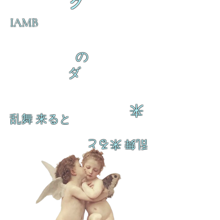
ク
IAMB
の
ダ
来
乱舞 来ると
乱舞 来ると