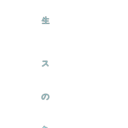
生
ス
の