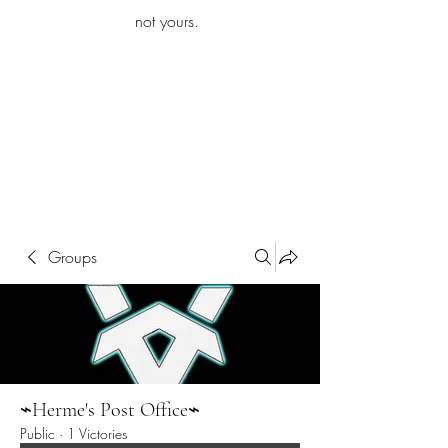
iamb
not yours.
Explore More
Groups
⌁Herme's Post Office⌁
Public
·
1 Victories