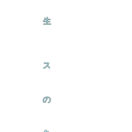
生
ス
の