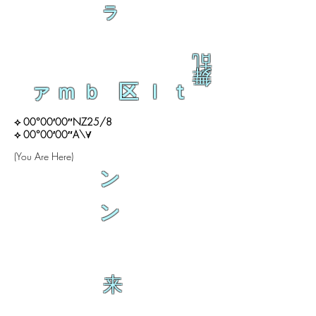
ラ
乱
舞
ァｍｂ 区ｌｔ
⟡ 00°00′00″NZ25/8
⟡ 00°00′00″A\∀
(You Are Here)
ン
ン
来