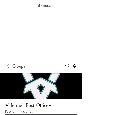
iamb
not yours.
Explore More
Groups
⌁Herme's Post Office⌁
Public
·
1 Victories