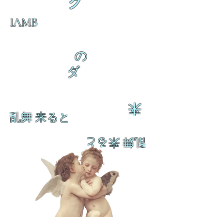
ク
IAMB
の
ダ
来
乱舞 来ると
乱舞 来ると