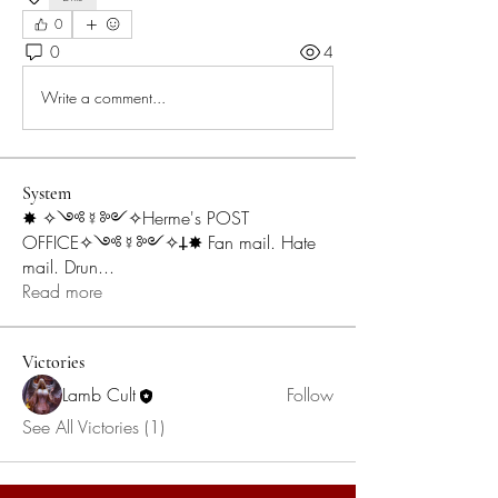
0
0
4
Write a comment...
System
✸ ✧༺☿༻✧Herme's POST
OFFICE✧༺☿༻✧𐕣✸ Fan mail. Hate
mail. Drun
...
Read more
Victories
Lamb Cult
Follow
See All Victories (1)