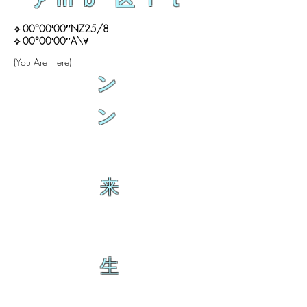
⟡ 00°00′00″NZ25/8
⟡ 00°00′00″A\∀
(You Are Here)
ン
ン
来
生