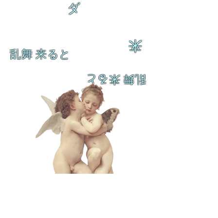
ダ
来
乱舞 来ると
乱舞 来ると