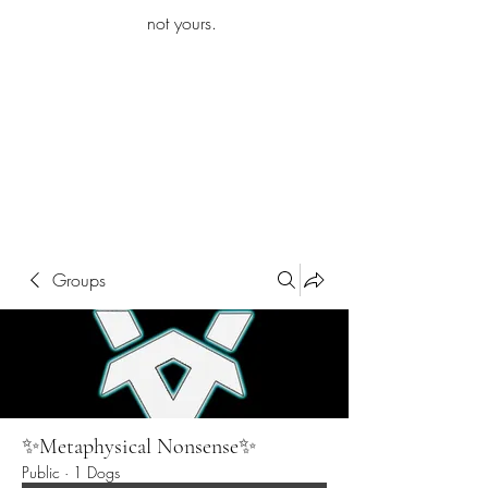
iamb
not yours.
Explore More
Groups
✨Metaphysical Nonsense✨
Public
·
1 Dogs