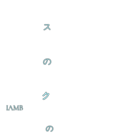
ス
の
ク
IAMB
の