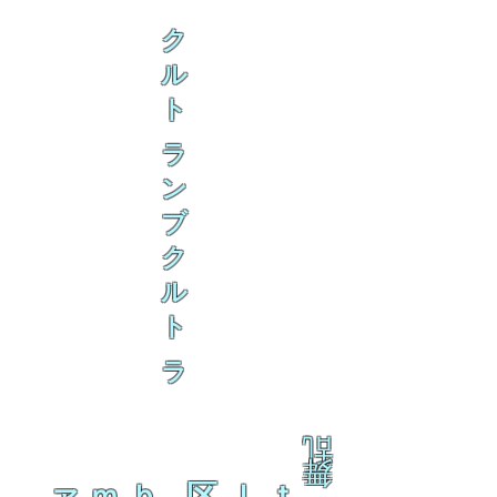
ク
ル
ト
ラ
ン
ブ
ク
ル
ト
ラ
乱
舞
ァｍｂ 区ｌｔ