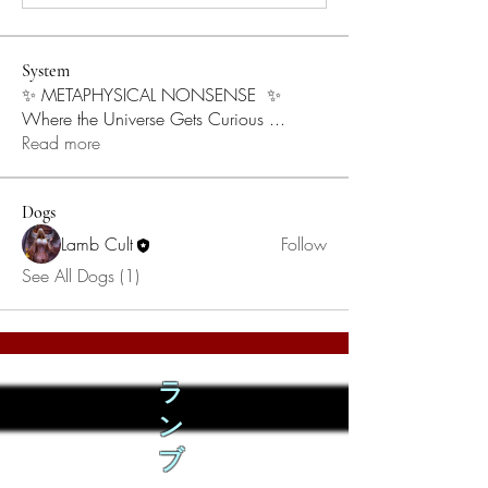
System
✨ METAPHYSICAL NONSENSE ✨
Where the Universe Gets Curious
...
Read more
Dogs
Lamb Cult
Follow
See All Dogs (1)
ラ
ン
ブ