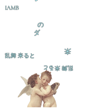
IAMB
の
ダ
来
乱舞 来ると
乱舞 来ると