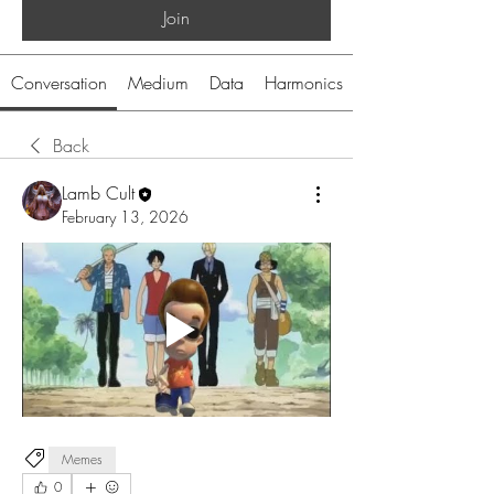
Join
Conversation
Medium
Data
Harmonics
Back
Lamb Cult
February 13, 2026
Memes
0