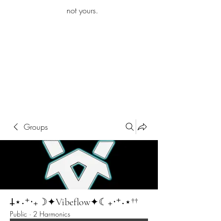
iamb
not yours.
Explore More
Groups
𐕣⋆˖⁺‧₊☽✦︎Vibeflow✦︎☾₊‧⁺˖⋆††
Public
·
2 Harmonics