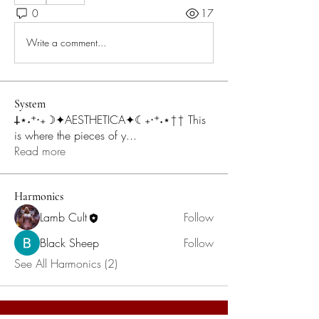
0
17
Write a comment...
System
𐕣⋆˖⁺‧₊☽✦︎AESTHETICA✦︎☾₊‧⁺˖⋆†† This
is where the pieces of y
...
Read more
Harmonics
Lamb Cult
Follow
Black Sheep
Follow
See All Harmonics (2)