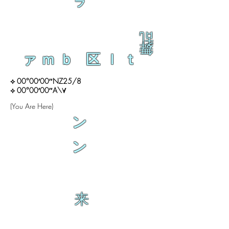
ラ
乱
舞
ァｍｂ 区ｌｔ
⟡ 00°00′00″NZ25/8
⟡ 00°00′00″A\∀
(You Are Here)
ン
ン
来