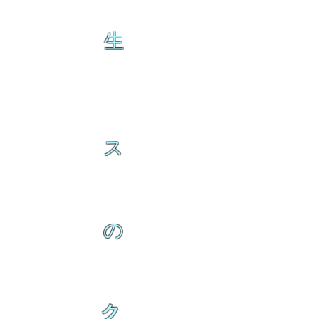
生
ス
の
ク