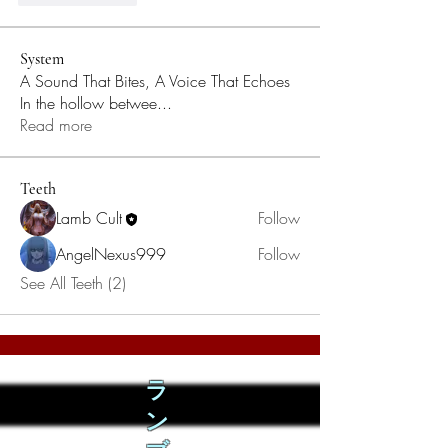
System
A Sound That Bites, A Voice That Echoes
In the hollow betwee
...
Read more
Teeth
Lamb Cult
Follow
AngelNexus999
Follow
See All Teeth (2)
ラ
ン