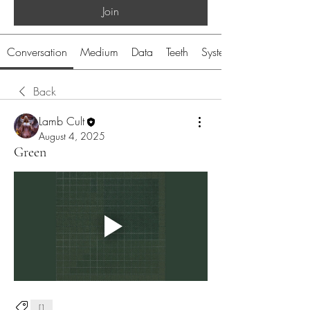
Join
Conversation
Medium
Data
Teeth
System
Back
Lamb Cult
August 4, 2025
Green
[]