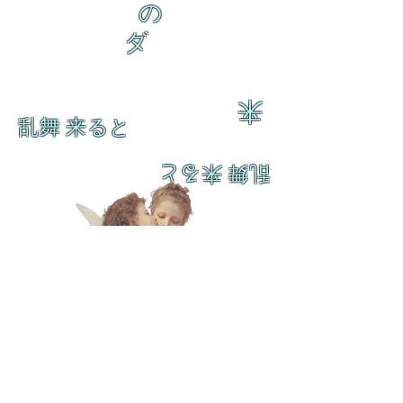
の
ダ
来
乱舞 来ると
乱舞 来ると