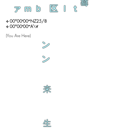
舞
ァｍｂ 区ｌｔ
⟡ 00°00′00″NZ25/8
⟡ 00°00′00″A\∀
(You Are Here)
ン
ン
来
生