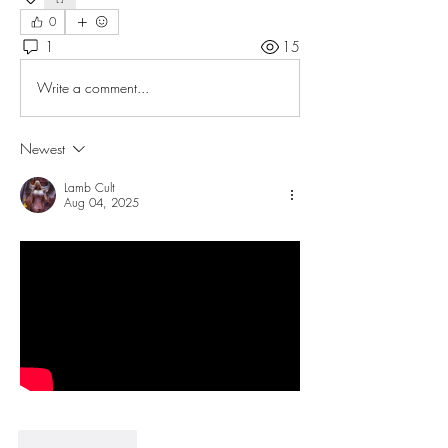
0
1
15
Write a comment...
Newest
Lamb Cult
Aug 04, 2025
Like
Reply