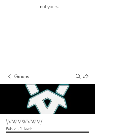
iamb
not yours.
Explore More
Groups
\VWVWVWV/
Public
·
2 Teeth