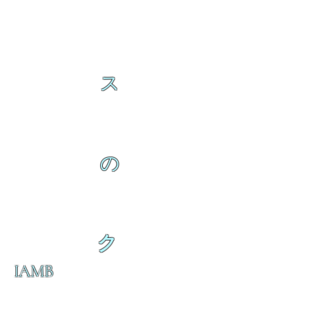
ス
の
ク
IAMB